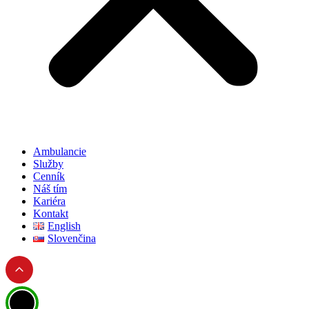
Ambulancie
Služby
Cenník
Náš tím
Kariéra
Kontakt
English
Slovenčina