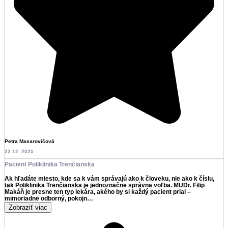
Petra Masarovičová
22.12. 2025
Pacient Poliklinika Trenčianska
Ak hľadáte miesto, kde sa k vám správajú ako k človeku, nie ako k číslu,
tak Poliklinika Trenčianska je jednoznačne správna voľba. MUDr. Filip
Makáň je presne ten typ lekára, akého by si každý pacient prial –
mimoriadne odborný, pokojn…
Zobraziť viac