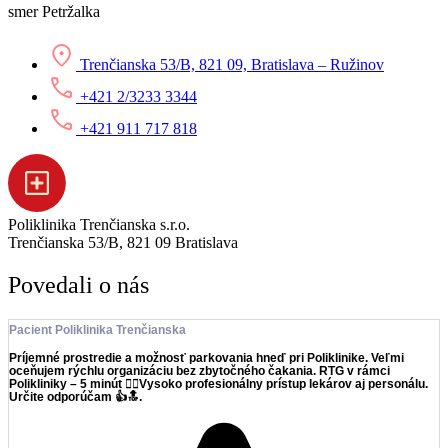
smer Petržalka
Trenčianska 53/B, 821 09, Bratislava – Ružinov
+421 2/3233 3344
+421 911 717 818
Poliklinika Trenčianska s.r.o.
Trenčianska 53/B, 821 09 Bratislava
Povedali o nás
Pacient Poliklinika Trenčianska
Príjemné prostredie a možnosť parkovania hneď pri Poliklinike. Veľmi
oceňujem rýchlu organizáciu bez zbytočného čakania. RTG v rámci
Polikliniky – 5 minút 👌🏻Vysoko profesionálny prístup lekárov aj personálu.
Určite odporúčam 👍🔝.