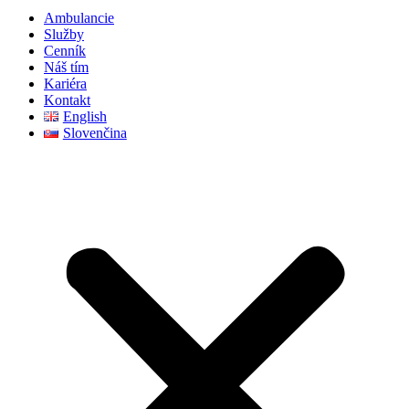
Ambulancie
Služby
Cenník
Náš tím
Kariéra
Kontakt
English
Slovenčina